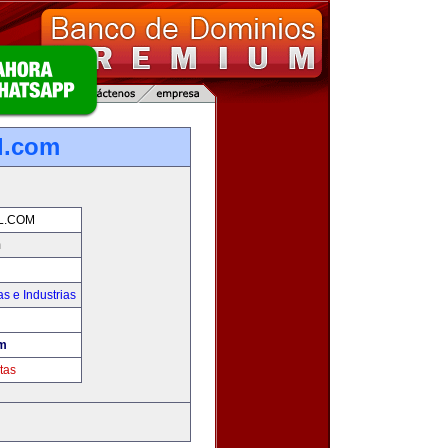
l.com
L.COM
m
s e Industrias
om
tas