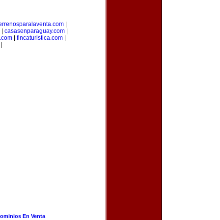
errenosparalaventa.com
|
|
casasenparaguay.com
|
s.com
|
fincaturistica.com
|
|
ominios En Venta