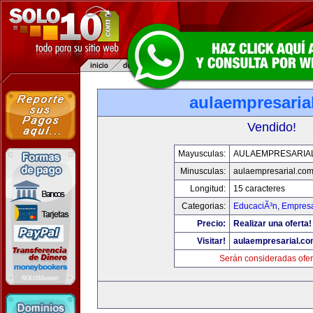
aulaempresaria
Vendido!
Mayusculas:
AULAEMPRESARIA
Minusculas:
aulaempresarial.co
Longitud:
15 caracteres
Categorias:
EducaciÃ³n
,
Empresa
Precio:
Realizar una oferta!
Visitar!
aulaempresarial.c
Serán consideradas ofer