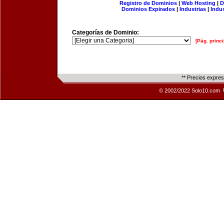
Registro de Dominios
|
Web Hosting
|
D
Dominios Expirados
|
Industrias
|
Indu
Categorías de Dominio:
[Pág. princi
** Precios expre
© 2002/2022 Solo10.com